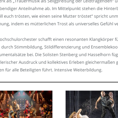
rk als „Trauermusik als Seligpreisung der Leidtragenden“ u
ebendiger Anteilnahme ab. Im Mittelpunkt stehen die Hinter
ill euch trösten, wie einen seine Mutter tröstet“ spricht un
g, indem es mütterlichen Trost als universelles Gefühl ve
chschulorchester schafft einen resonanten Klangkörper fü
 durch Stimmbildung, Stildifferenzierung und Ensemblekoo
umentalsätze bei. Die Solisten Stenberg und Hasselhorn füg
lerischer Ausdruck und kollektives Erleben gleichermaßen 
für alle Beteiligten führt. Intensive Weiterbildung.