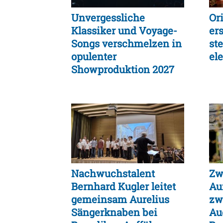
Unvergessliche
Or
Klassiker und Voyage-
er
Songs verschmelzen in
st
opulenter
ele
Showproduktion 2027
Nachwuchstalent
Zw
Bernhard Kugler leitet
Au
gemeinsam Aurelius
zw
Sängerknaben bei
Au