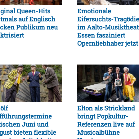
iginal Queen-Hits
Emotionale
stmals auf Englisch
Eifersuchts-Tragödi
ecken Publikum neu
im Aalto-Musiktheat
ktrisiert
Essen fasziniert
Opernliebhaber jetzt
mehrfach
ölf
Elton als Strickland
fführungstermine
bringt Popkultur-
ischen Juni und
Referenzen live auf
gust bieten flexible
Musicalbühne