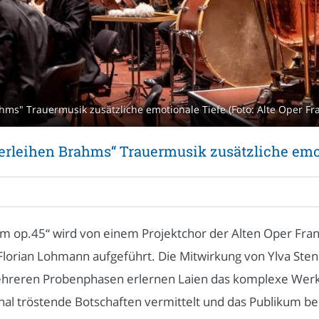
hms" Trauermusik zusätzliche emotionale Tiefe (Foto: Alte Oper Fr
verleihen Brahms“ Trauermusik zusätzliche emo
m op.45“ wird von einem Projektchor der Alten Oper Fra
Florian Lohmann aufgeführt. Die Mitwirkung von Ylva Sten
 mehreren Probenphasen erlernen Laien das komplexe Wer
onal tröstende Botschaften vermittelt und das Publikum be