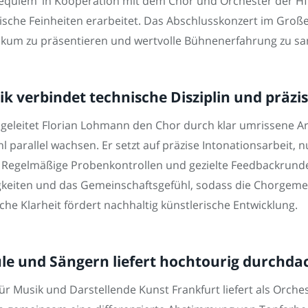
equiem‘ in Kooperation mit dem Chor und Orchester der H
che Feinheiten erarbeitet. Das Abschlusskonzert im Große
ikum zu präsentieren und wertvolle Bühnenerfahrung zu sam
 verbindet technische Disziplin und präzi
 geleitet Florian Lohmann den Chor durch klar umrissene A
l parallel wachsen. Er setzt auf präzise Intonationsarbeit, 
Regelmäßige Probenkontrollen und gezielte Feedbackrunden 
ähigkeiten und das Gemeinschaftsgefühl, sodass die Chorge
he Klarheit fördert nachhaltig künstlerische Entwicklung.
le und Sängern liefert hochtourig durchd
 Musik und Darstellende Kunst Frankfurt liefert als Orches