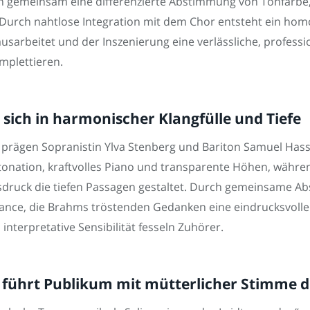
en gemeinsam eine differenzierte Abstimmung von Tonfarb
Durch nahtlose Integration mit dem Chor entsteht ein homo
arbeitet und der Inszenierung eine verlässliche, professio
mplettieren.
sich in harmonischer Klangfülle und Tiefe
 prägen Sopranistin Ylva Stenberg und Bariton Samuel Hass
tonation, kraftvolles Piano und transparente Höhen, währ
sdruck die tiefen Passagen gestaltet. Durch gemeinsame 
nce, die Brahms tröstenden Gedanken eine eindrucksvolle u
nterpretative Sensibilität fesseln Zuhörer.
 führt Publikum mit mütterlicher Stimme di