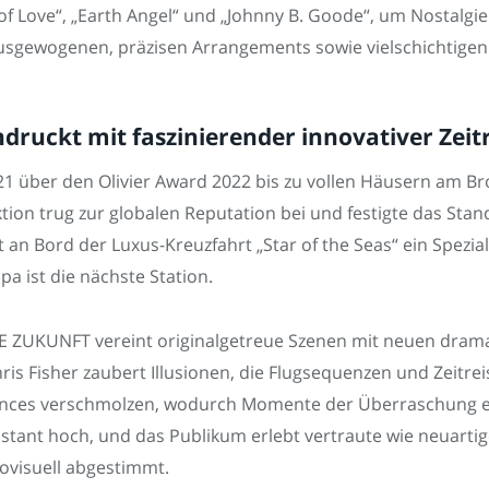
 Love“, „Earth Angel“ und „Johnny B. Goode“, um Nostalgie z
usgewogenen, präzisen Arrangements sowie vielschichtigen 
ndruckt mit faszinierender innovativer Zei
 über den Olivier Award 2022 bis zu vollen Häusern am Bro
ion trug zur globalen Reputation bei und festigte das Stand
an Bord der Luxus-Kreuzfahrt „Star of the Seas“ ein Spezi
a ist die nächste Station.
IE ZUKUNFT vereint originalgetreue Szenen mit neuen dra
is Fisher zaubert Illusionen, die Flugsequenzen und Zeitrei
mances verschmolzen, wodurch Momente der Überraschung e
ant hoch, und das Publikum erlebt vertraute wie neuarti
iovisuell abgestimmt.