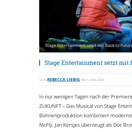
Stage Entertainment setzt mit Back to Futu
Stage Entertainment setzt mit
REBECCA LIEBIG
VON
AM
5. MAI 2026
In nur wenigen Tagen nach der Premier
ZUKUNFT – Das Musical von Stage Entert
Bühnenproduktion kombiniert modernste T
McFly, Jan Kersjes überzeugt als Doc B