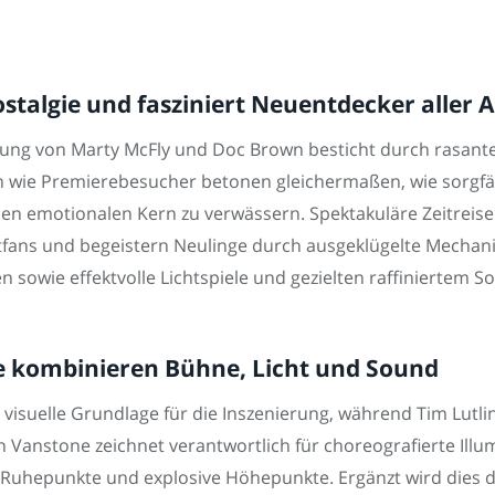
talgie und fasziniert Neuentdecker aller 
etzung von Marty McFly und Doc Brown besticht durch rasan
 wie Premierebesucher betonen gleichermaßen, wie sorgfälti
en emotionalen Kern zu verwässern. Spektakuläre Zeitreis
tfans und begeistern Neulinge durch ausgeklügelte Mechan
sowie effektvolle Lichtspiele und gezielten raffiniertem S
e kombinieren Bühne, Licht und Sound
e visuelle Grundlage für die Inszenierung, während Tim Lutli
 Vanstone zeichnet verantwortlich für choreografierte Ill
e Ruhepunkte und explosive Höhepunkte. Ergänzt wird dies du