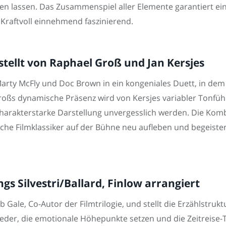
en lassen. Das Zusammenspiel aller Elemente garantiert e
 Kraftvoll einnehmend faszinierend.
tellt von Raphael Groß und Jan Kersjes
Marty McFly und Doc Brown in ein kongeniales Duett, in dem
oßs dynamische Präsenz wird von Kersjes variabler Tonführ
harakterstarke Darstellung unvergesslich werden. Die Kom
ische Filmklassiker auf der Bühne neu aufleben und begeis
s Silvestri/Ballard, Finlow arrangiert
le, Co-Autor der Filmtrilogie, und stellt die Erzählstrukt
 Lieder, die emotionale Höhepunkte setzen und die Zeitreis