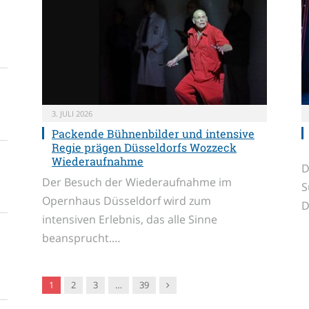
3. JULI 2026
Packende Bühnenbilder und intensive
Regie prägen Düsseldorfs Wozzeck
Wiederaufnahme
D
Der Besuch der Wiederaufnahme im
S
Opernhaus Düsseldorf wird zum
D
intensiven Erlebnis, das alle Sinne
beansprucht.…
Nachfolger
1
2
3
…
39