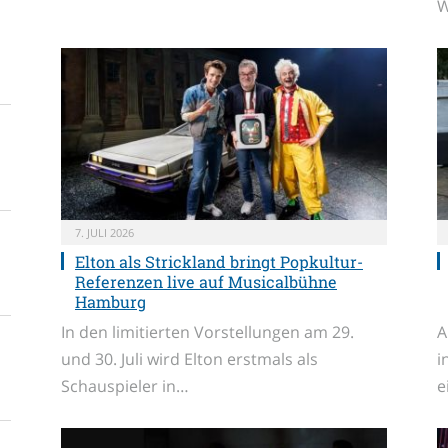
W
7. JULI 2026
Elton als Strickland bringt Popkultur-
Referenzen live auf Musicalbühne
Hamburg
In den limitierten Vorstellungen am 29.
A
und 30. Juli wird Elton erstmals als
i
Schauspieler in…
e