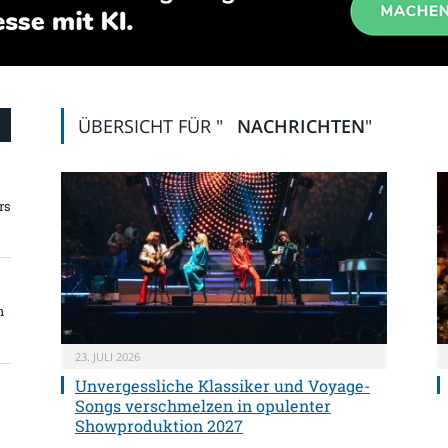
ÜBERSICHT FÜR "
NACHRICHTEN
"
rs
n
23. JULI 2026
Unvergessliche Klassiker und Voyage-
Songs verschmelzen in opulenter
Showproduktion 2027