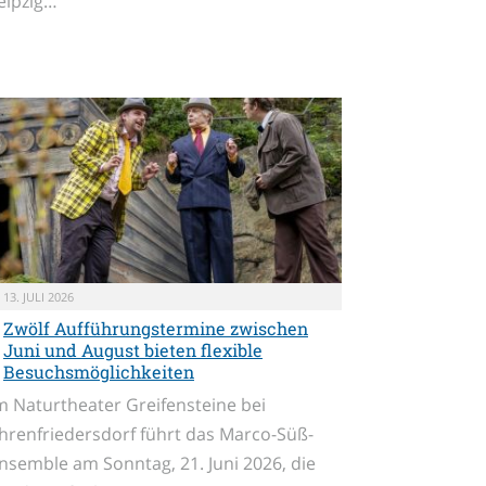
eipzig…
13. JULI 2026
Zwölf Aufführungstermine zwischen
Juni und August bieten flexible
Besuchsmöglichkeiten
m Naturtheater Greifensteine bei
hrenfriedersdorf führt das Marco-Süß-
nsemble am Sonntag, 21. Juni 2026, die