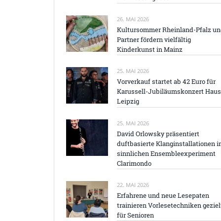
26. MAI 2026
Kultursommer Rheinland-Pfalz u
Partner fördern vielfältig
Kinderkunst in Mainz
25. MAI 2026
Vorverkauf startet ab 42 Euro für
Karussell-Jubiläumskonzert Haus
Leipzig
25. MAI 2026
David Orlowsky präsentiert
duftbasierte Klanginstallationen 
sinnlichen Ensembleexperiment
Clarimondo
22. MAI 2026
Erfahrene und neue Lesepaten
trainieren Vorlesetechniken geziel
für Senioren