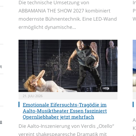
Die technische Umsetzung von
I
ABBAMANIA THE SHOW 2027 kombiniert
P
modernste Bühnentechnik. Eine LED-Wand
W
ermöglicht dynamische…
t
21. JULI 2026
Emotionale Eifersuchts-Tragödie im
Aalto-Musiktheater Essen fasziniert
Opernliebhaber jetzt mehrfach
A
ll
Die Aalto-Inszenierung von Verdis „Otello“
K
vereint shakespearesche Dramatik mit