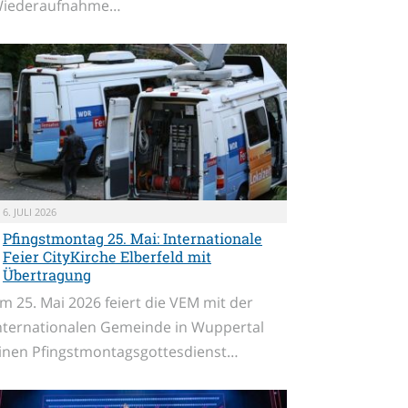
iederaufnahme…
6. JULI 2026
Pfingstmontag 25. Mai: Internationale
Feier CityKirche Elberfeld mit
Übertragung
m 25. Mai 2026 feiert die VEM mit der
nternationalen Gemeinde in Wuppertal
inen Pfingstmontagsgottesdienst…