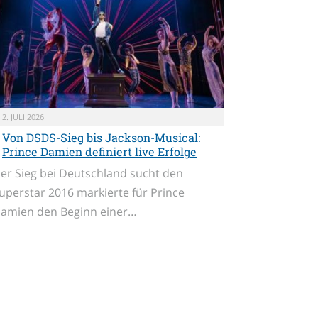
2. JULI 2026
Von DSDS-Sieg bis Jackson-Musical:
Prince Damien definiert live Erfolge
er Sieg bei Deutschland sucht den
uperstar 2016 markierte für Prince
amien den Beginn einer…