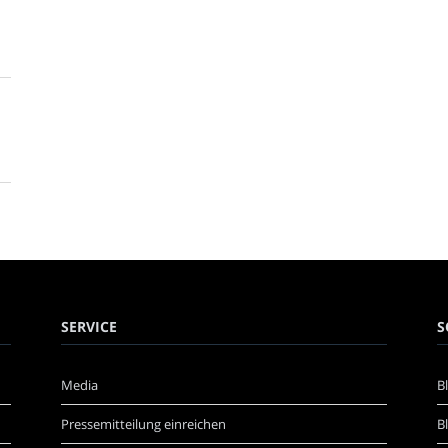
SERVICE
S
Media
B
Pressemitteilung einreichen
B