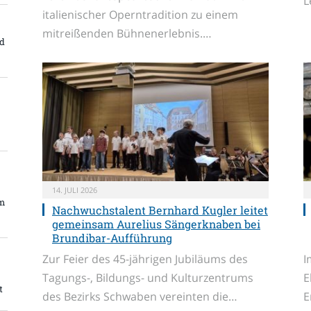
L
italienischer Operntradition zu einem
mitreißenden Bühnenerlebnis.…
nd
14. JULI 2026
im
Nachwuchstalent Bernhard Kugler leitet
gemeinsam Aurelius Sängerknaben bei
Brundibar-Aufführung
Zur Feier des 45-jährigen Jubiläums des
I
Tagungs-, Bildungs- und Kulturzentrums
E
t
des Bezirks Schwaben vereinten die…
E