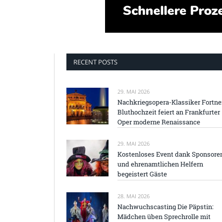
RECENT POSTS
29. MAI 2026
Nachkriegsopera-Klassiker Fortne
Bluthochzeit feiert an Frankfurter
Oper moderne Renaissance
29. MAI 2026
Kostenloses Event dank Sponsore
und ehrenamtlichen Helfern
begeistert Gäste
28. MAI 2026
Nachwuchscasting Die Päpstin:
Mädchen üben Sprechrolle mit