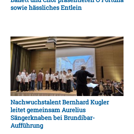
sowie hässliches Entlein
Nachwuchstalent Bernhard Kugler
leitet gemeinsam Aurelius
Sängerknaben bei Brundibar-
Aufführung