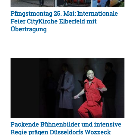
Pfingstmontag 25. Mai: Internationale
Feier CityKirche Elberfeld mit
Übertragung
Packende Bühnenbilder und intensive
Regie prägen Düsseldorfs Wozzeck