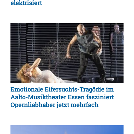
elektrisiert
Emotionale Eifersuchts-Tragödie im
Aalto-Musiktheater Essen fasziniert
Opernliebhaber jetzt mehrfach