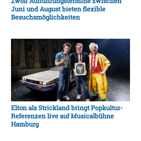
Zwölf Aufführungstermine zwischen
Juni und August bieten flexible
Besuchsmöglichkeiten
Elton als Strickland bringt Popkultur-
Referenzen live auf Musicalbühne
Hamburg